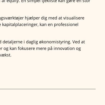
f equity. En simpel tjekliste kan gøre en stor
ingsværktøjer hjælper dig med at visualisere
 kapitalplaceringer, kan en professionel
d detaljerne i daglig økonomistyring. Ved at
er og kan fokusere mere på innovation og
vækst.