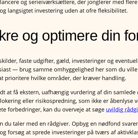
ncere og serieiværksættere, der jonglerer med flere 
g langsigtet investering uden at ofre fleksibilitet.
 sikre og optimere din 
lder, faste udgifter, gæld, investeringer og eventuelle
tusiast — brug samme omhyggelighed her som du ville 
 at prioritere hvilke områder, der kræver handling.
ldt at få ekstern, uafhængig vurdering af din samle
okering eller risikospredning, som ikke er åbenlyse ve
rete forbedringer, kan du overveje at søge
uvildig rådg
den du taler med en rådgiver. Opbyg en nødfond svaren
, og forsøg at sprede investeringer på tværs af aktivkla