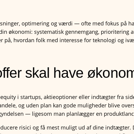
 løsninger, optimering og værdi — ofte med fokus på 
n økonomi: systematisk gennemgang, prioritering af r
ser på, hvordan folk med interesse for teknologi og iv
offer skal have økonom
uity i startups, aktieoptioner eller indtægter fra sid
landele, og uden plan kan gode muligheder blive overset
gyndelsen — ligesom man planlægger en produktlance
ducere risici og få mest muligt ud af dine indtægter. 