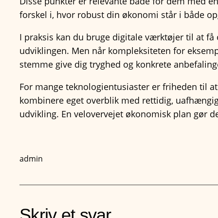
Disse punkter er relevante både for dem med en s
forskel i, hvor robust din økonomi står i både o
I praksis kan du bruge digitale værktøjer til at
udviklingen. Men når kompleksiteten for eksempel
stemme give dig tryghed og konkrete anbefalinge
For mange teknologientusiaster er friheden til a
kombinere eget overblik med rettidig, uafhængi
udvikling. En velovervejet økonomisk plan gør det
admin
Skriv et svar