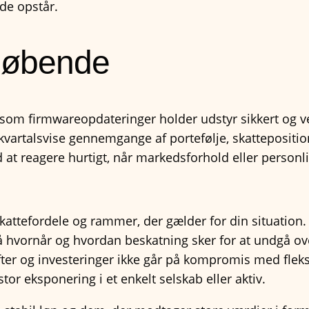
de opstår.
 løbende
gesom firmwareopdateringer holder udstyr sikkert og 
vartalsvise gennemgange af portefølje, skatteposition 
d at reagere hurtigt, når markedsforhold eller personl
kattefordele og rammer, der gælder for din situation.
tå hvornår og hvordan beskatning sker for at undgå ov
ifter og investeringer ikke går på kompromis med fleksi
stor eksponering i et enkelt selskab eller aktiv.