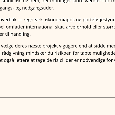
tabil løn og dem, der modtager store værdier i form a
pgangs- og nedgangstider.
 få overblik — regneark, økonomiapps og porteføljestyr
 omfatter international skat, arveforhold eller større
r til handling.
t vælge deres næste projekt vigtigere end at sidde me
g rådgivning mindsker du risikoen for tabte mulighed
 også lettere at tage de risici, der er nødvendige for 