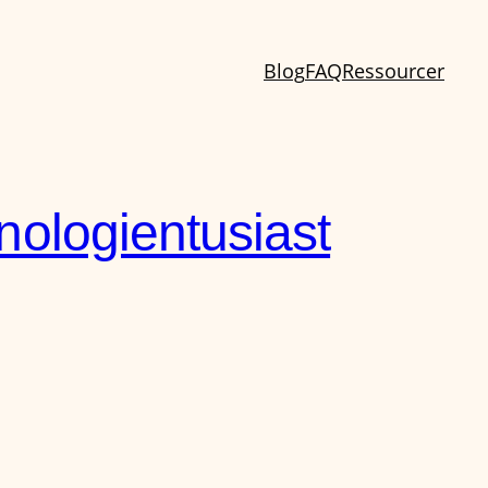
Blog
FAQ
Ressourcer
ologientusiast