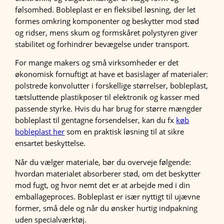
følsomhed. Bobleplast er en fleksibel løsning, der let
formes omkring komponenter og beskytter mod stød
og ridser, mens skum og formskåret polystyren giver
stabilitet og forhindrer bevægelse under transport.
For mange makers og små virksomheder er det
økonomisk fornuftigt at have et basislager af materialer:
polstrede konvolutter i forskellige størrelser, bobleplast,
tætsluttende plastikposer til elektronik og kasser med
passende styrke. Hvis du har brug for større mængder
bobleplast til gentagne forsendelser, kan du fx
køb
bobleplast her
som en praktisk løsning til at sikre
ensartet beskyttelse.
Når du vælger materiale, bør du overveje følgende:
hvordan materialet absorberer stød, om det beskytter
mod fugt, og hvor nemt det er at arbejde med i din
emballageproces. Bobleplast er især nyttigt til ujævne
former, små dele og når du ønsker hurtig indpakning
uden specialværktøj.