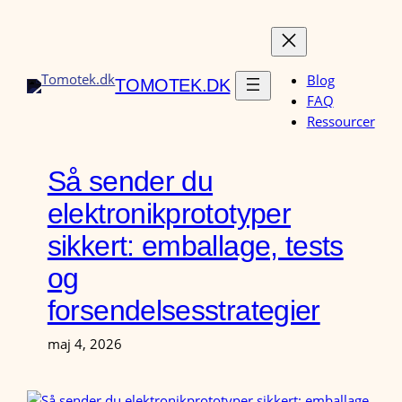
Spring
til
indhold
Blog
TOMOTEK.DK
FAQ
Ressourcer
Så sender du
elektronikprototyper
sikkert: emballage, tests
og
forsendelsesstrategier
maj 4, 2026